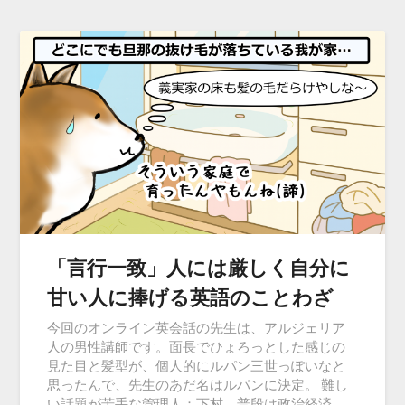
「言行一致」人には厳しく自分に
甘い人に捧げる英語のことわざ
今回のオンライン英会話の先生は、アルジェリア
人の男性講師です。面長でひょろっとした感じの
見た目と髪型が、個人的にルパン三世っぽいなと
思ったんで、先生のあだ名はルパンに決定。 難し
い話題が苦手な管理人：下村、普段は政治経済…