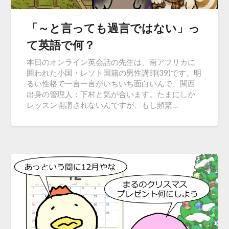
「～と言っても過言ではない」っ
て英語で何？
本日のオンライン英会話の先生は、南アフリカに
囲われた小国・レソト国籍の男性講師(39)です。明
るい性格で一言一言がいちいち面白いんで、関西
出身の管理人：下村と気が合います。たまにしか
レッスン開講されないんですが、もし頻繁…