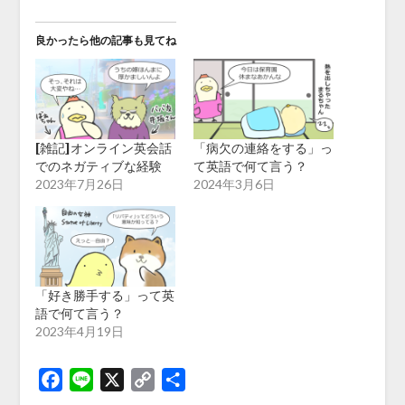
良かったら他の記事も見てね
[雑記]オンライン英会話
「病欠の連絡をする」っ
でのネガティブな経験
て英語で何て言う？
2023年7月26日
2024年3月6日
「好き勝手する」って英
語で何て言う？
2023年4月19日
Facebook
Line
X
Copy
共
Link
有