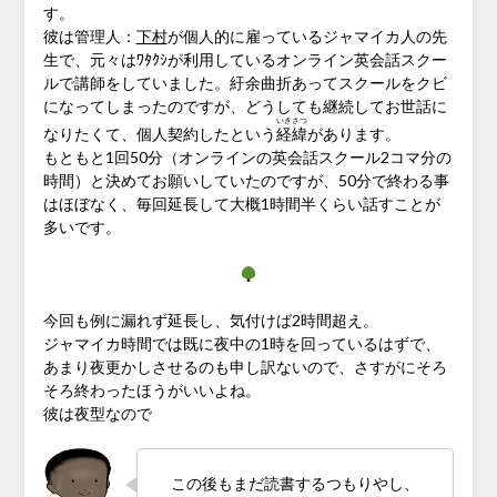
す。
彼は管理人：
下村
が個人的に雇っているジャマイカ人の先
生で、元々はﾜﾀｸｼが利用しているオンライン英会話スクー
ルで講師をしていました。紆余曲折あってスクールをクビ
になってしまったのですが、どうしても継続してお世話に
いきさつ
なりたくて、個人契約したという
経緯
があります。
もともと1回50分（オンラインの英会話スクール2コマ分の
時間）と決めてお願いしていたのですが、50分で終わる事
はほぼなく、毎回延長して大概1時間半くらい話すことが
多いです。
今回も例に漏れず延長し、気付けば2時間超え。
ジャマイカ時間では既に夜中の1時を回っているはずで、
あまり夜更かしさせるのも申し訳ないので、さすがにそろ
そろ終わったほうがいいよね。
彼は夜型なので
この後もまだ読書するつもりやし、