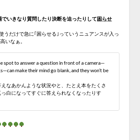
場でいきなり質問したり決断を迫ったりして
困らせ
put を使うだけで急に｢困らせる｣っていうニュアンスが入っ
が高いなぁ。
e spot to answer a question in front of a camera—
oks—can make their mind go blank, and they won’t be
答えなあかんような状況やと、たとえ本をたくさ
真っ白になってすぐに答えられなくなったりす