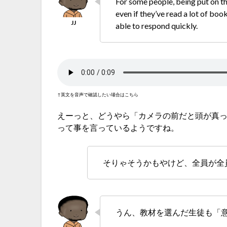
For some people, being put on th
even if they’ve read a lot of bo
able to respond quickly.
↑英文を音声で確認したい場合はこちら
えーっと、どうやら「カメラの前だと頭が真
って事を言っているようですね。
そりゃそうかもやけど、全員が全
うん、教材を選んだ生徒も「