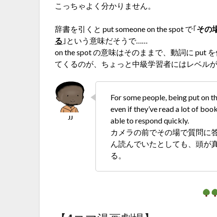
こっちゃよく分かりません。
辞書を引くと put someone on the spot で｢
その
る
｣という意味だそうで……
on the spot の意味はそのままで、動詞に 
てくるのが、ちょっと中級学習者にはレベル
For some people, being put on th
even if they’ve read a lot of bo
able to respond quickly.
カメラの前でその場で質問に
ん読んでいたとしても、頭が
る。