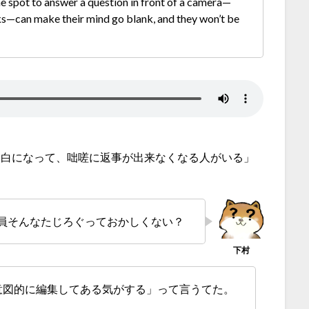
e spot to answer a question in front of a camera—
oks—can make their mind go blank, and they won’t be
っ白になって、咄嗟に返事が出来なくなる人がいる」
員そんなたじろぐっておかしくない？
意図的に編集してある気がする」って言うてた。