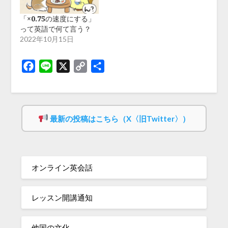
「×0.75の速度にする」
って英語で何て言う？
2022年10月15日
Facebook
Line
X
Copy
共
Link
有
最新の投稿はこちら（X〈旧Twitter〉）
オンライン英会話
レッスン開講通知
他国の文化