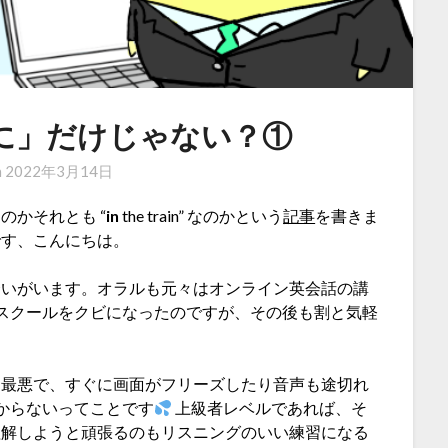
めに」だけじゃない？①
n
2022年3月14日
n” なのかそれとも “
in
the train” なのかという
記事
を書きま
です、こんにちは。
合いがいます。オラルも元々はオンライン英会話の講
スクールをクビになったのですが、その後も割と気軽
も最悪で、すぐに画面がフリーズしたり音声も途切れ
からないってことです
上級者レベルであれば、そ
理解しようと頑張るのもリスニングのいい練習になる