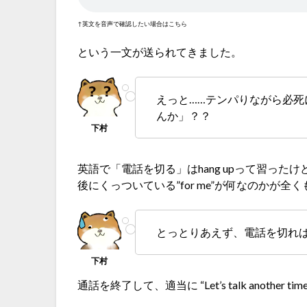
↑英文を音声で確認したい場合はこちら
という一文が送られてきました。
えっと……テンパりながら必
んか」？？
英語で「電話を切る」はhang upって習ったけど、
後にくっついている”for me”が何なのかが全
とっとりあえず、電話を切れ
通話を終了して、適当に “Let’s talk anoth