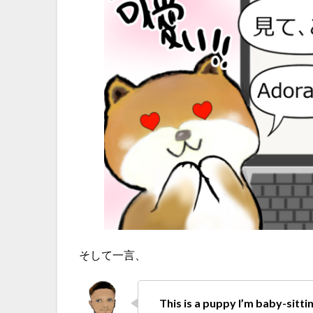
そして一言、
This is a puppy I’m baby-sitt