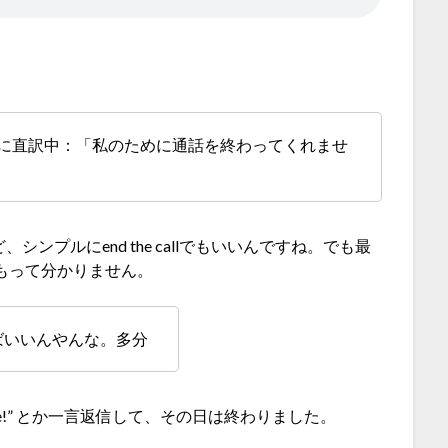
死に直訳中：「私のために通話を終わってくれませ
シンプルにend the callでもいいんですね。でも最
くもって分かりません。
ばいいんやんな。多分
er time!” とか一言返信して、その日は終わりました。