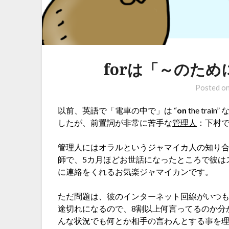
forは「～のた
Posted o
以前、英語で「電車の中で」は “
on
the trai
したが、前置詞が非常に苦手な
管理人
：下村
管理人にはオラルというジャマイカ人の知り
師で、5カ月ほどお世話になったところで彼は
に連絡をくれるお気楽ジャマイカンです。
ただ問題は、彼のインターネット回線がいつ
途切れになるので、8割以上何言ってるのか分
んな状況でも何とか相手の言わんとする事を