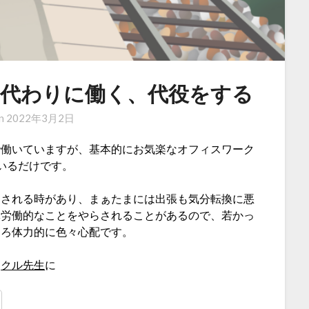
人の)代わりに働く、代役をする
on
2022年3月2日
で働いていますが、基本的にお気楽なオフィスワーク
いるだけです。
出される時があり、まぁたまには出張も気分転換に悪
体労働的なことをやらされることがあるので、若かっ
そろ体力的に色々心配です。
、
クル先生
に