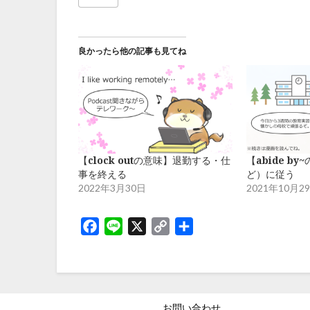
良かったら他の記事も見てね
【clock outの意味】退勤する・仕
【abide b
事を終える
ど）に従う
2022年3月30日
2021年10月2
Facebook
Line
X
Copy
共
Link
有
お問い合わせ