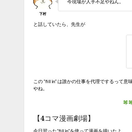
今現場が人手不足やねん。
と話していたら、先生が
この “fill in” は誰かの仕事を代理です
やね。
【4コマ漫画劇場】
今日習った”fill in”を使って漫画を描いたよ。