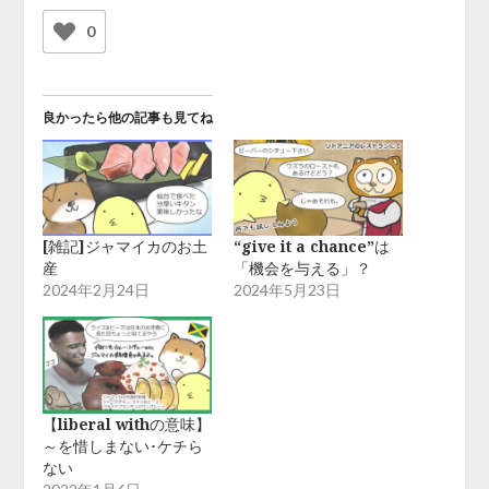
0
良かったら他の記事も見てね
[雑記]ジャマイカのお土
“give it a chance”は
産
「機会を与える」？
2024年2月24日
2024年5月23日
【liberal withの意味】
～を惜しまない･ケチら
ない