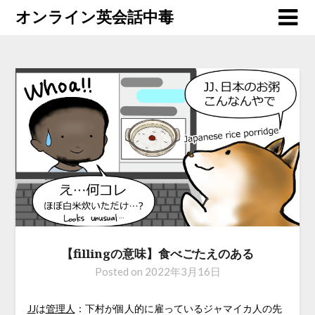
オンライン英会話中毒
【fillingの意味】食べごたえのある
Posted on
2022年3月16日
JJ
は
管理人
：下村が個人的に雇っているジャマイカ人の先