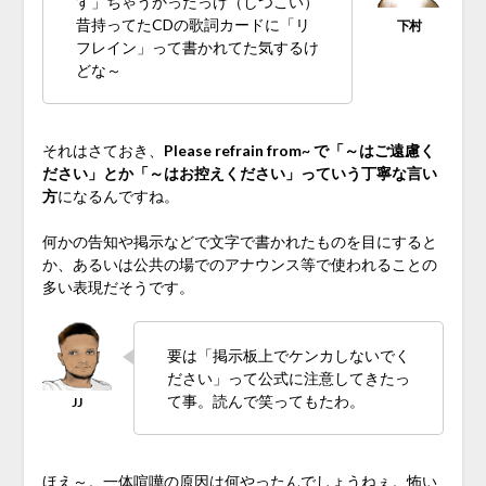
す」ちゃうかったっけ（しつこい）
昔持ってたCDの歌詞カードに「リ
フレイン」って書かれてた気するけ
どな～
それはさておき、
Please refrain from~ で「～はご遠慮く
ださい」とか「～はお控えください」っていう丁寧な言い
方
になるんですね。
何かの告知や掲示などで文字で書かれたものを目にすると
か、あるいは公共の場でのアナウンス等で使われることの
多い表現だそうです。
要は「掲示板上でケンカしないでく
ださい」って公式に注意してきたっ
て事。読んで笑ってもたわ。
ほえ～。一体喧嘩の原因は何やったんでしょうねぇ。怖い