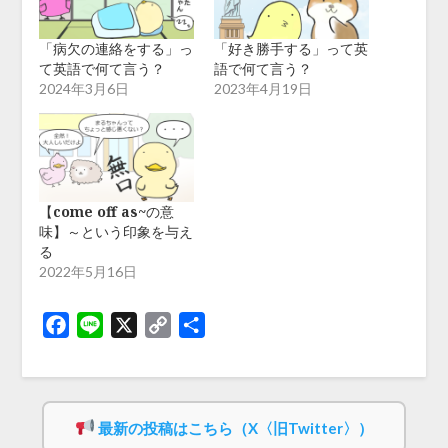
「病欠の連絡をする」っ
「好き勝手する」って英
て英語で何て言う？
語で何て言う？
2024年3月6日
2023年4月19日
【come off as~の意
味】～という印象を与え
る
2022年5月16日
Facebook
Line
X
Copy
共
Link
有
最新の投稿はこちら（X〈旧Twitter〉）