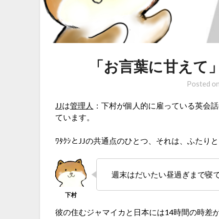
「お言葉に甘えて
Posted o
JJ
は
管理人
：下村が個人的に雇っている英会話
ています。
ﾜﾀｸｼとJJの共通点のひとつ、それは、ふた
週末はだいたい昼過ぎまで寝
彼の住むジャマイカと日本には14時間の時差