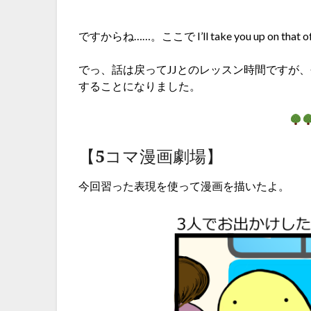
ですからね……。ここで I’ll take you up on 
でっ、話は戻ってJJとのレッスン時間ですが
することになりました。
【5コマ漫画劇場】
今回習った表現を使って漫画を描いたよ。