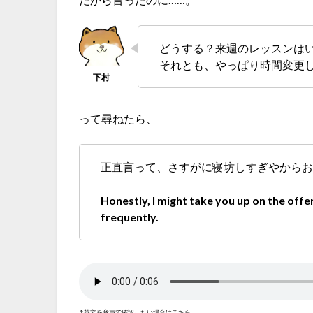
どうする？来週のレッスンは
それとも、やっぱり時間変更
って尋ねたら、
正直言って、さすがに寝坊しすぎやから
Honestly, I might take you up on the offe
frequently.
↑英文を音声で確認したい場合はこちら