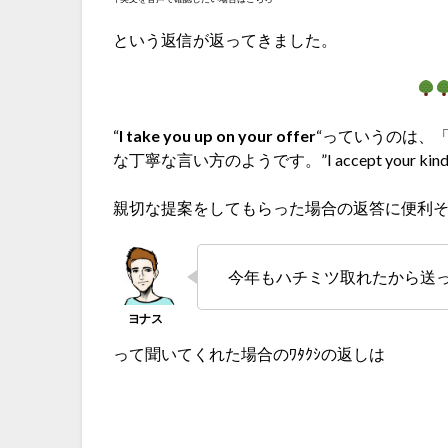
という返信が返ってきました。
“
I take you up on your offer
“っていうのは、
な丁寧な言い方のようです。”I accept your 
親切な提案をしてもらった場合の返答に便利
今年もハチミツ取れたから送
って聞いてくれた場合のﾜﾀｸｼの返しは