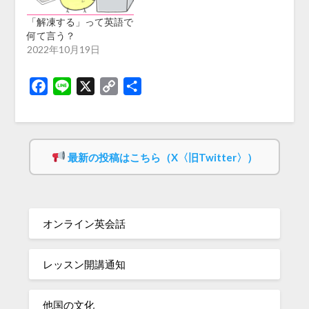
「解凍する」って英語で
何て言う？
2022年10月19日
Facebook
Line
X
Copy
共
Link
有
最新の投稿はこちら（X〈旧Twitter〉）
オンライン英会話
レッスン開講通知
他国の文化