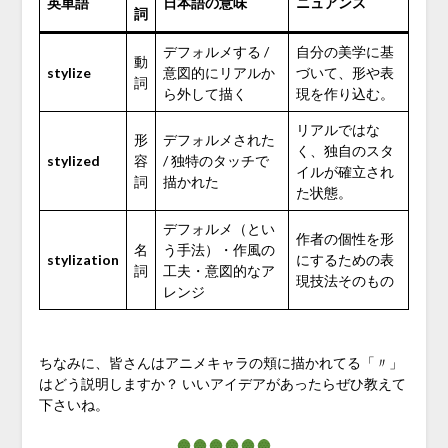
英単語
日本語の意味
ニュアンス
詞
デフォルメする /
自分の美学に基
動
stylize
意図的にリアルか
づいて、形や表
詞
ら外して描く
現を作り込む。
リアルではな
形
デフォルメされた
く、独自のスタ
stylized
容
/ 独特のタッチで
イルが確立され
詞
描かれた
た状態。
デフォルメ（とい
作者の個性を形
名
う手法）・作風の
stylization
にするための表
詞
工夫・意図的なア
現技法そのもの
レンジ
ちなみに、皆さんはアニメキャラの頬に描かれてる「〃」
はどう説明しますか？ いいアイデアがあったらぜひ教えて
下さいね。