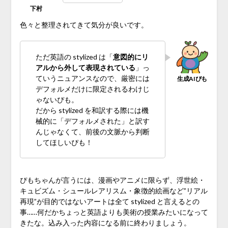
色々と整理されてきて気分が良いです。
ただ英語の stylized は「
意図的にリ
アルから外して表現されている
」っ
ていうニュアンスなので、厳密には
デフォルメだけに限定されるわけじ
ゃないぴも。
だから stylized を和訳する際には機
械的に「デフォルメされた」と訳す
んじゃなくて、前後の文脈から判断
してほしいぴも！
ぴもちゃんが言うには、漫画やアニメに限らず、浮世絵・
キュビズム・シュールレアリスム・象徴的絵画など”リアル
再現”が目的ではないアートは全て stylized と言えるとの
事……何だかちょっと英語よりも美術の授業みたいになって
きたな。込み入った内容になる前に終わりましょう。