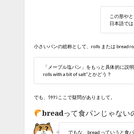
この形やと
日本語では
小さいパンの総称として、rolls または bread 
「メープル塩パン」をもっと具体的に説明したければ、
rolls with a bit of salt”とかどう？
でも、ﾜﾀｸｼここで疑問がありまして。
breadって食パンじゃない
でもな、bread っていうと