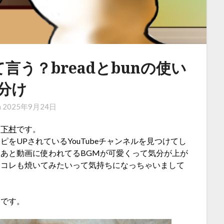
う？breadとbunの使い
分け
n
2025年9月24日
：
下村
です。
をUPされているYouTubeチャンネルを見つけてし
あと動画に使われてるBGMが可愛くって気分が上が
もコレも焼いてみたいって気持ちになっちゃいまして
らです。