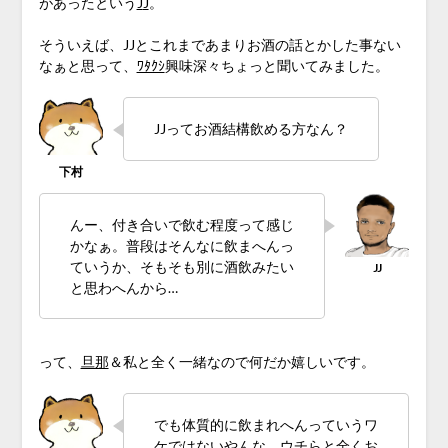
があったという
J
J
。
そういえば、JJとこれまであまりお酒の話とかした事ない
なぁと思って、
ﾜﾀｸｼ
興味深々ちょっと聞いてみました。
JJってお酒結構飲める方なん？
んー、付き合いで飲む程度って感じ
かなぁ。普段はそんなに飲まへんっ
ていうか、そもそも別に酒飲みたい
と思わへんから…
って、
旦那
＆私と全く一緒なので何だか嬉しいです。
でも体質的に飲まれへんっていうワ
ケではないやんな。ウチらと全くお