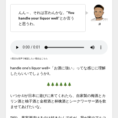
んん～、それは言わんかな。”
You
handle your liquor well
”とか言う
と思うわ。
↑英文を音声で確認したい場合はこちら
handle one’s liquor well=「お酒に強い」ってな感じに理解
したらいいでしょうかﾈ。
いつかJJが日本に遊びに来てくれたら、自家製の梅酒とカ
リン酒と柚子酒と金柑酒と林檎酒とシークワーサー酒を飲
ませてあげたいな。
ﾜﾀｸｼ、果実酒漬けるのは好きなんですが、我が家のアルコ