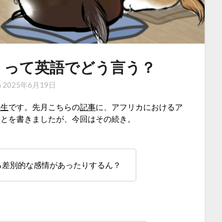
」って英語でどう言う？
n
2025年6月19日
先生
です。先月こちらの
記事
に、アフリカにおけるア
ことを書きましたが、今回はその続き。
る差別的な感情があったりするん？