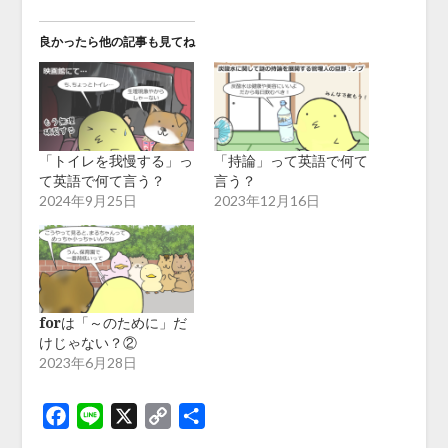
良かったら他の記事も見てね
「トイレを我慢する」っ
「持論」って英語で何て
て英語で何て言う？
言う？
2024年9月25日
2023年12月16日
forは「～のために」だ
けじゃない？②
2023年6月28日
Facebook
Line
X
Copy
共
Link
有