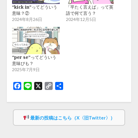
“kick in”ってどういう
「平たく言えば」って英
意味？②
語で何て言う？
2024年8月26日
2024年12月5日
“per se”ってどういう
意味ぴも？
2025年7月9日
Facebook
Line
X
Copy
共
Link
有
最新の投稿はこちら（X〈旧Twitter〉）