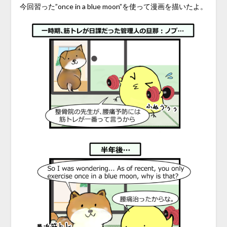
今回習った”once in a blue moon”を使って漫画を描いたよ。