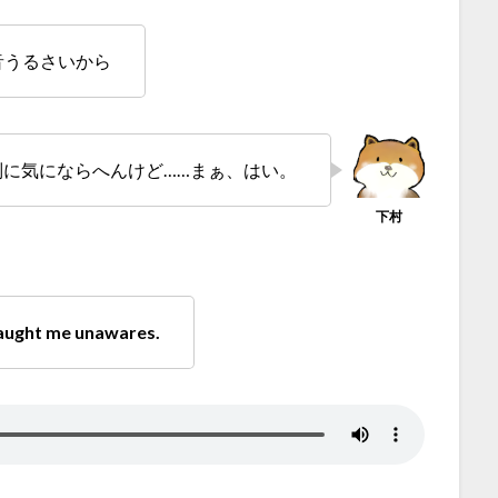
音うるさいから
別に気にならへんけど……まぁ、はい。
 caught me unawares.