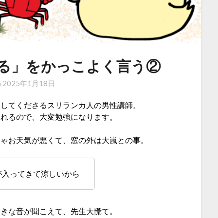
る」をかっこよく言う②
n
2025年1月18日
導してくださるスリランカ人の男性講師。
くれるので、大変勉強になります。
ちゃお天気が悪くて、窓の外は大嵐との事。
が入ってきて涼しいから
っきな音が聞こえて、先生大慌て。