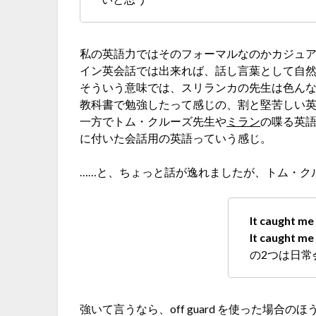
私の英語力ではそのフォーマルなのかカジュ
イン英会話では出来れば、話し言葉として自
そういう意味では、スリランカの先生は色ん
教科書で勉強したって感じの、割と堅苦しい
一方でトム・クルーズ先生や
ミラン
の喋る英
に付いた会話用の英語っていう感じ。
……と、ちょっと話が逸れましたが、トム・ク
It caught me
It caught me
の2つは日常
強いて言うなら、off guard を使った場