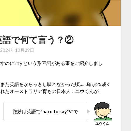
英語で何て言う？②
n
2024年10月29日
のに iffy という形容詞がある事をご紹介しまし
がまだ英語をからっきし喋れなかった頃……確か25歳く
くれたオーストラリア育ちの日本人：ユウくんが
微妙は英語で”
hard to say
“やで