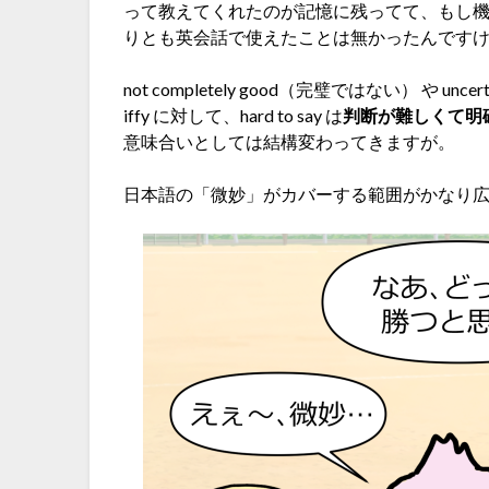
って教えてくれたのが記憶に残ってて、もし
りとも英会話で使えたことは無かったんです
not completely good（完璧ではない） や
iffy に対して、hard to say は
判断が難しくて明
意味合いとしては結構変わってきますが。
日本語の「微妙」がカバーする範囲がかなり