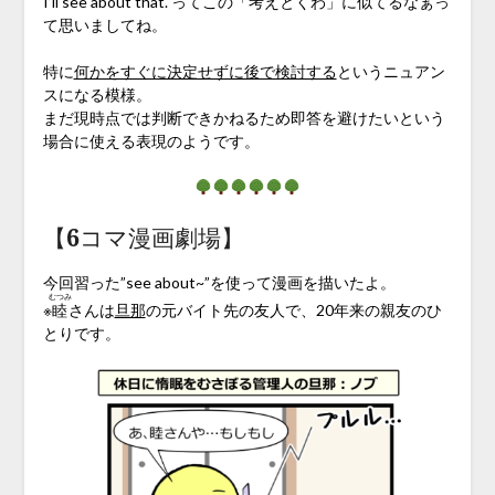
I’ll see about that. ってこの「考えとくわ」に似てるなぁっ
て思いましてね。
特に
何かをすぐに決定せずに後で検討する
というニュアン
スになる模様。
まだ現時点では判断できかねるため即答を避けたいという
場合に使える表現のようです。
【6コマ漫画劇場】
今回習った”see about~”を使って漫画を描いたよ。
むつみ
※
睦
さんは
旦那
の元バイト先の友人で、20年来の親友のひ
とりです。