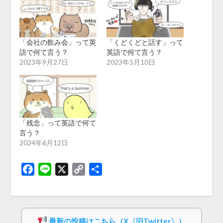
「会社の飲み会」って英
「くどくどと話す」って
語で何て言う？
英語で何て言う？
2023年9月27日
2023年5月10日
「残念」って英語で何て
言う？
2024年6月12日
Facebook
Line
X
Copy
共
Link
有
最新の投稿はこちら（X〈旧Twitter〉）