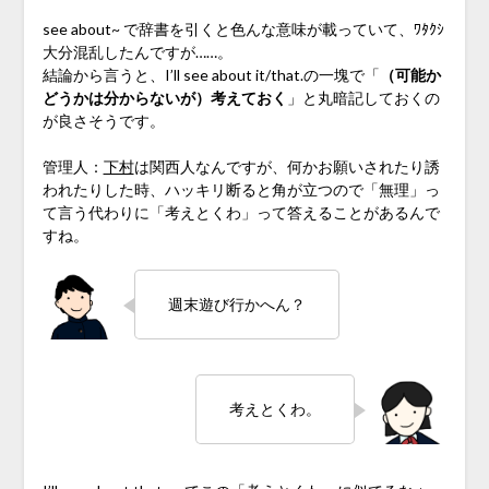
see about~ で辞書を引くと色んな意味が載っていて、ﾜﾀｸｼ
大分混乱したんですが……。
結論から言うと、I’ll see about it/that.の一塊で「
（可能か
どうかは分からないが）考えておく
」と丸暗記しておくの
が良さそうです。
管理人：
下村
は関西人なんですが、何かお願いされたり誘
われたりした時、ハッキリ断ると角が立つので「無理」っ
て言う代わりに「考えとくわ」って答えることがあるんで
すね。
週末遊び行かへん？
考えとくわ。