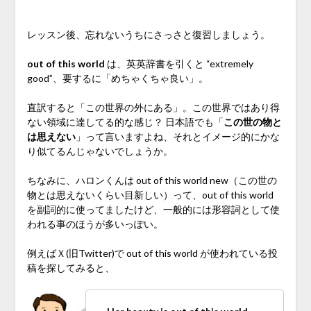
♪
レッスン後、忘れないうちにさっさと復習しましょう。
out of this world
は、英英辞書を引くと “extremely
good”、要するに「めちゃくちゃ良い」。
直訳すると「この世界の外にある」。この世界ではあり得
ない領域に達してる的な感じ？ 日本語でも「
この世の物と
は思えない
」って言いますよね、それとイメージ的にかな
り似てるんじゃないでしょうか。
ちなみに、ハロンくんは out of this world new（この世の
物とは思えないくらい目新しい）って、out of this world
を副詞的に使ってましたけど、一般的には形容詞として使
われる事のほうが多いっぽい。
例えばＸ(旧Twitter)で out of this world が使われている投
稿を探してみると、