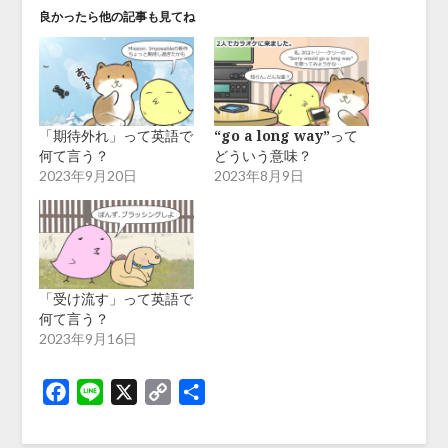
良かったら他の記事も見てね
「期待外れ」って英語で
“go a long way”って
何て言う？
どういう意味？
2023年9月20日
2023年8月9日
「受け流す」って英語で
何て言う？
2023年9月16日
Facebook
Line
X
Copy
共
Link
有