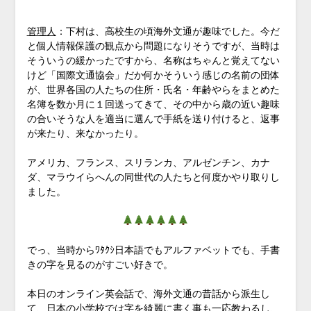
管理人
：下村は、高校生の頃海外文通が趣味でした。今だ
と個人情報保護の観点から問題になりそうですが、当時は
そういうの緩かったですから、名称はちゃんと覚えてない
けど「国際文通協会」だか何かそういう感じの名前の団体
が、世界各国の人たちの住所・氏名・年齢やらをまとめた
名簿を数か月に１回送ってきて、その中から歳の近い趣味
の合いそうな人を適当に選んで手紙を送り付けると、返事
が来たり、来なかったり。
アメリカ、フランス、スリランカ、アルゼンチン、カナ
ダ、マラウイらへんの同世代の人たちと何度かやり取りし
ました。
でっ、当時からﾜﾀｸｼ日本語でもアルファベットでも、手書
きの字を見るのがすごい好きで。
本日のオンライン英会話で、海外文通の昔話から派生し
て、日本の小学校では字を綺麗に書く事も一応教わるし、