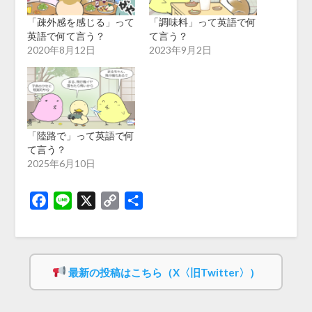
「疎外感を感じる」って
「調味料」って英語で何
英語で何て言う？
て言う？
2020年8月12日
2023年9月2日
「陸路で」って英語で何
て言う？
2025年6月10日
Facebook
Line
X
Copy
共
Link
有
最新の投稿はこちら（X〈旧Twitter〉）