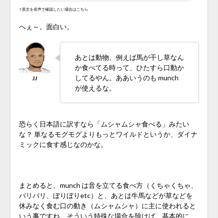
↑英文を音声で確認したい場合はこちら
へぇ～。面白い。
あとは動物、例えば馬が干し草なん
か食べてる時って、ひたすら口動か
してるやん。ああいうのも munch
が使えるな。
恐らく日本語に訳すなら「ムシャムシャ食べる」みたい
な？ 単なるモグモグよりもっとワイルドというか、ダイナ
ミックに食す感じなのかな。
♪
まとめると、munch は音を立てる食べ方（くちゃくちゃ、
バリバリ、ぼりぼりetc）と、あとは牛馬などが草などを
休みなく食む口の動き（ムシャムシャ）に主に使われると
いう事ですね。そういう特殊な場合を除けば、基本的に