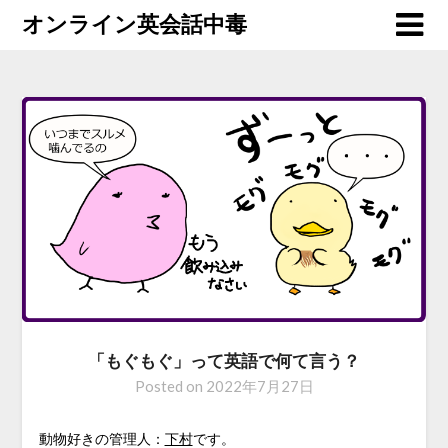
オンライン英会話中毒
「もぐもぐ」って英語で何て言う？
Posted on
2022年7月27日
動物好きの管理人：
下村
です。