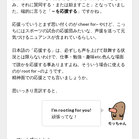
み、それに賛同する・または励ますこと」となっていまし
た。端的に言うと「
～を応援する
」ですかね 。
応援っていうとまず思い付くのが cheer for~ やけど、こっ
ちにはスポーツの試合の応援団みたいな、声援を送って元
気づけるニュアンスが含まれているらしい。
日本語の「応援する」は、必ずしも声を上げて鼓舞する状
況とは限らないわけで、仕事・勉強・趣味etc.色んな場面
・・
で誰かを
応援
する事ありますよね。そういう場合に使える
のが root for ~のようです。
精神面での応援とでも言いましょうか。
思いっきり意訳すると、
I’m rooting for you!
頑張ってな！