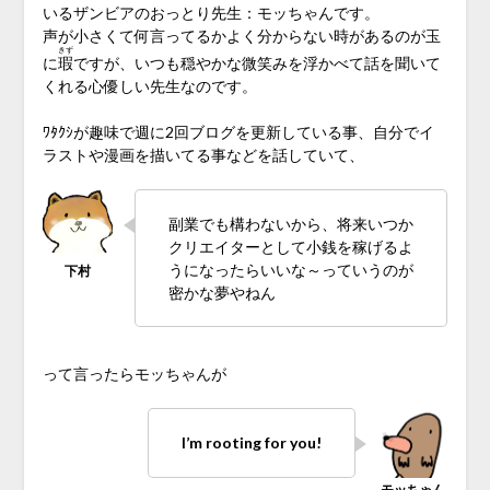
いるザンビアのおっとり先生：モッちゃんです。
声が小さくて何言ってるかよく分からない時があるのが玉
きず
に
瑕
ですが、いつも穏やかな微笑みを浮かべて話を聞いて
くれる心優しい先生なのです。
ﾜﾀｸｼが趣味で週に2回ブログを更新している事、自分でイ
ラストや漫画を描いてる事などを話していて、
副業でも構わないから、将来いつか
クリエイターとして小銭を稼げるよ
うになったらいいな～っていうのが
密かな夢やねん
って言ったらモッちゃんが
I’m rooting for you!