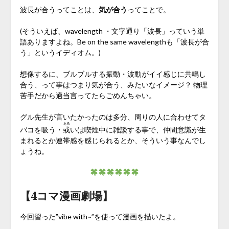
波長が合うってことは、
気が合う
ってことで。
(そういえば、wavelength ・文字通り「波長」っていう単
語ありますよね。Be on the same wavelengthも「波長が合
う」というイディオム。)
想像するに、ブルブルする振動・波動がイイ感じに共鳴し
合う、って事はつまり気が合う、みたいなイメージ？ 物理
苦手だから適当言ってたらごめんちゃい。
グル先生が言いたかったのは多分、周りの人に合わせてタ
ある
バコを吸う・
或
いは喫煙中に雑談する事で、仲間意識が生
まれるとか連帯感を感じられるとか、そういう事なんでし
ょうね。
【4コマ漫画劇場】
今回習った”vibe with~”を使って漫画を描いたよ。