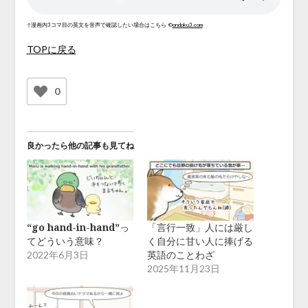
↑漫画内3コマ目の英文を音声で確認したい場合はこちら
©
ondoku3.com
TOPに戻る
0
良かったら他の記事も見てね
“go hand-in-hand”っ
「言行一致」人には厳し
てどういう意味？
く自分に甘い人に捧げる
英語のことわざ
2022年6月3日
2025年11月23日