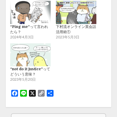
“Ping me”って言われ
下村流オンライン英会話
たら？
活用術①
2024年4月3日
2023年5月3日
“not do it justice”って
どういう意味？
2023年5月20日
Facebook
Line
X
Copy
共
Link
有