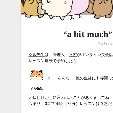
“a bit m
Posted 
クル先生
は、管理人：
下村
がオンライン英会話
レッスン連続で予約したら、
あんな……他の生徒にも枠譲っ
と伏し目がちに言われたことがありましてね
つまり、3コマ連続（75分）レッスンは迷惑