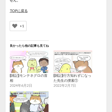
せん。
TOPに戻る
+1
良かったら他の記事も見てね
[雑記]モンテネグロの首
[雑記]行方知れずになっ
相
た先生の捜索①
2024年6月2日
2022年2月7日