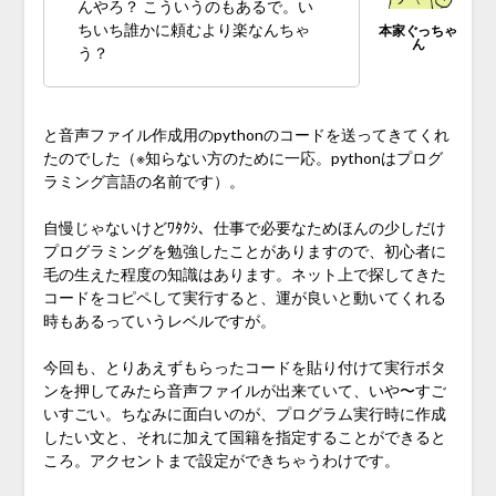
んやろ？ こういうのもあるで。い
ちいち誰かに頼むより楽なんちゃ
う？
と音声ファイル作成用のpythonのコードを送ってきてくれ
たのでした（※知らない方のために一応。pythonはプログ
ラミング言語の名前です）。
自慢じゃないけどﾜﾀｸｼ、仕事で必要なためほんの少しだけ
プログラミングを勉強したことがありますので、初心者に
毛の生えた程度の知識はあります。ネット上で探してきた
コードをコピペして実行すると、運が良いと動いてくれる
時もあるっていうレベルですが。
今回も、とりあえずもらったコードを貼り付けて実行ボタ
ンを押してみたら音声ファイルが出来ていて、いや〜すご
いすごい。ちなみに面白いのが、プログラム実行時に作成
したい文と、それに加えて国籍を指定することができると
ころ。アクセントまで設定ができちゃうわけです。