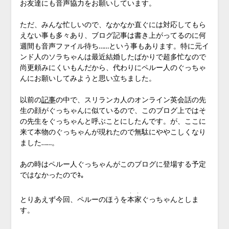
お友達にも音声協力をお願いしています。
ただ、みんな忙しいので、なかなか直ぐには対応してもら
えない事も多々あり、ブログ記事は書き上がってるのに何
週間も音声ファイル待ち……という事もあります。特に元イ
ンド人のソラちゃんは最近結婚したばかりで超多忙なので
尚更頼みにくいもんだから、代わりにペルー人のぐっちゃ
んにお願いしてみようと思い立ちました。
以前の
記事
の中で、スリランカ人のオンライン英会話の先
生の顔がぐっちゃんに似ているので、このブログ上ではそ
の先生をぐっちゃんと呼ぶことにしたんです。が、ここに
来て本物のぐっちゃんが現れたので無駄にややこしくなり
ました……。
あの時はペルー人ぐっちゃんがこのブログに登場する予定
ではなかったのでﾈ。
・・
とりあえず今回、ペルーのほうを
本家
ぐっちゃんとしま
す。