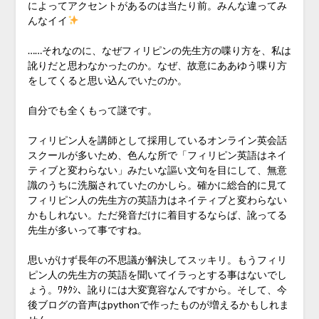
によってアクセントがあるのは当たり前。みんな違ってみ
んなイイ
……それなのに、なぜフィリピンの先生方の喋り方を、私は
訛りだと思わなかったのか。なぜ、故意にああゆう喋り方
をしてくると思い込んでいたのか。
自分でも全くもって謎です。
フィリピン人を講師として採用しているオンライン英会話
スクールが多いため、色んな所で「フィリピン英語はネイ
ティブと変わらない」みたいな謳い文句を目にして、無意
識のうちに洗脳されていたのかしら。確かに総合的に見て
フィリピン人の先生方の英語力はネイティブと変わらない
かもしれない。ただ発音だけに着目するならば、訛ってる
先生が多いって事ですね。
思いがけず長年の不思議が解決してスッキリ。もうフィリ
ピン人の先生方の英語を聞いてイラっとする事はないでし
ょう。ﾜﾀｸｼ、訛りには大変寛容なんですから。そして、今
後ブログの音声はpythonで作ったものが増えるかもしれま