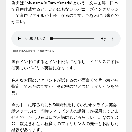
例えば “My name is Taro Yamada.”という一文を国籍：日本
で音声作成すると、いかにもなジャパニーズイングリッシ
ュで音声ファイルが出来上がるのです。ちなみに出来たの
がコレ。
日本語訛りの英語で作った音声ファイル。
国籍インドにするとインド訛りになるし、イギリスにすれ
ば美しいイギリス英語になります。
色んなお国のアクセントが試せるのが面白くて片っ端から
指定してみたのですが、その中のひとつにフィリピンを発
見。
今のトコに移る前に約5年間利用していたオンライン英会
話スクールは、当時フィリピン人の講師しか採用していま
せんでした（現在は日本人講師もいるらしい）。なのでﾜﾀ
ｸｼ、数えきれない程多くのフィリピン人の先生とお話した
経験があります。