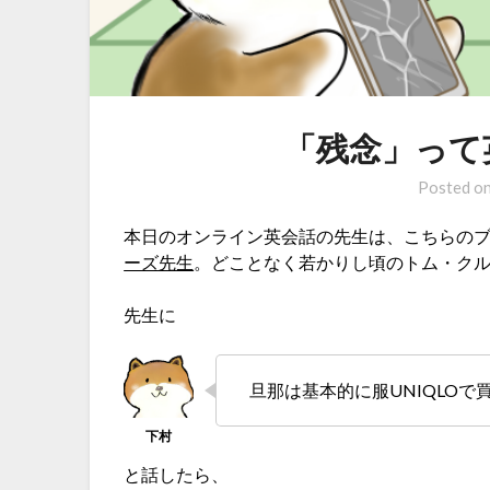
「残念」って
Posted o
本日のオンライン英会話の先生は、こちらの
ーズ先生
。どことなく若かりし頃のトム・ク
先生に
旦那は基本的に服UNIQLOで
と話したら、