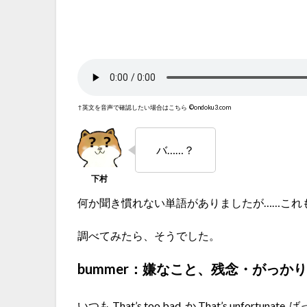
↑英文を音声で確認したい場合はこちら
©ondoku3.com
バ……？
何か聞き慣れない単語がありましたが……これ
調べてみたら、そうでした。
bummer：嫌なこと、残念・がっか
いつも That’s too bad. か That’s unfortu