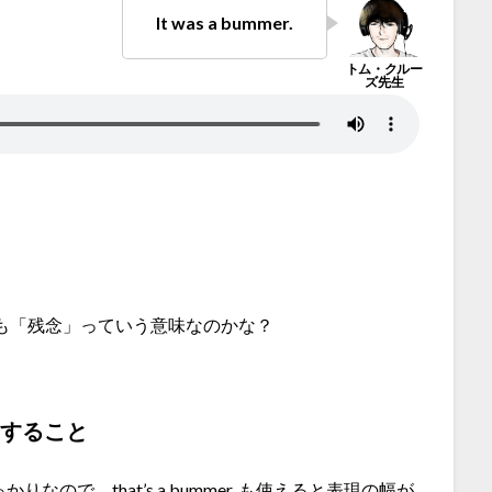
It was a bummer.
も「残念」っていう意味なのかな？
りすること
nate. ばっかりなので、that’s a bummer. も使えると表現の幅が