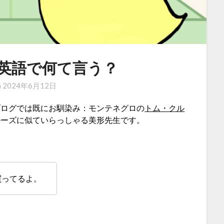
英語で何て言う？
n
2024年6月12日
ブログでは既にお馴染み：モンテネグロの
トム・クル
ルーズに似ていらっしゃる美形先生です。
買ってるよ。