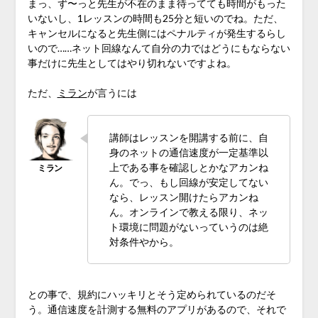
まっ、ず〜っと先生が不在のまま待ってても時間がもった
いないし、1レッスンの時間も25分と短いのでね。ただ、
キャンセルになると先生側にはペナルティが発生するらし
いので……ネット回線なんて自分の力ではどうにもならない
事だけに先生としてはやり切れないですよね。
ただ、
ミラン
が言うには
講師はレッスンを開講する前に、自
身のネットの通信速度が一定基準以
上である事を確認しとかなアカンね
ん。でっ、もし回線が安定してない
なら、レッスン開けたらアカンね
ん。オンラインで教える限り、ネッ
ト環境に問題がないっていうのは絶
対条件やから。
との事で、規約にハッキリとそう定められているのだそ
う。通信速度を計測する無料のアプリがあるので、それで