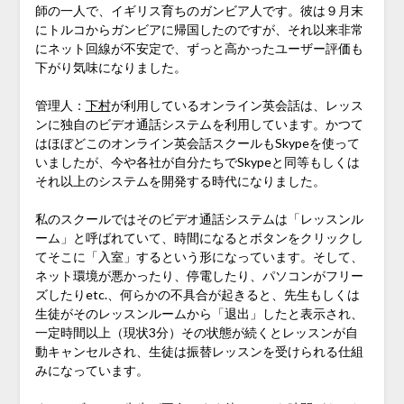
師の一人で、イギリス育ちのガンビア人です。彼は９月末
にトルコからガンビアに帰国したのですが、それ以来非常
にネット回線が不安定で、ずっと高かったユーザー評価も
下がり気味になりました。
管理人：
下村
が利用しているオンライン英会話は、レッス
ンに独自のビデオ通話システムを利用しています。かつて
はほぼどこのオンライン英会話スクールもSkypeを使って
いましたが、今や各社が自分たちでSkypeと同等もしくは
それ以上のシステムを開発する時代になりました。
私のスクールではそのビデオ通話システムは「レッスンル
ーム」と呼ばれていて、時間になるとボタンをクリックし
てそこに「入室」するという形になっています。そして、
ネット環境が悪かったり、停電したり、パソコンがフリー
ズしたりetc.、何らかの不具合が起きると、先生もしくは
生徒がそのレッスンルームから「退出」したと表示され、
一定時間以上（現状3分）その状態が続くとレッスンが自
動キャンセルされ、生徒は振替レッスンを受けられる仕組
みになっています。