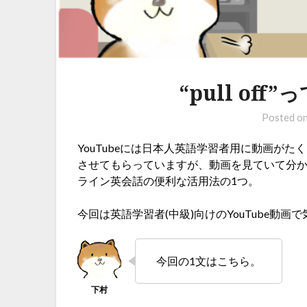
“pull of
Posted o
YouTubeには日本人英語学習者用に動画が
させてもらっていますが、動画を見ていて分
ライン英会話の便利な活用法の1つ。
今回は英語学習者(中級)向けのYouTube動画
今回の1文はこちら。