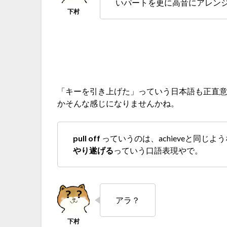
いパートを更に高音にアレン
「キーを引き上げた」っていう日本語も正直
かそんな感じになりませんかね。
pull off
っていうのは、achieveと同じ
やり遂げる
っていう口語表現やで。
アラ？