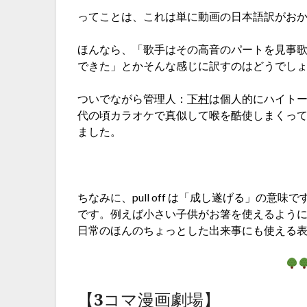
ってことは、これは単に動画の日本語訳がお
ほんなら、「歌手はその高音のパートを見事
できた」とかそんな感じに訳すのはどうでし
ついでながら管理人：
下村
は個人的にハイトー
代の頃カラオケで真似して喉を酷使しまくっ
ました。
♪
ちなみに、pull off は「成し遂げる」の
です。例えば小さい子供がお箸を使えるよう
日常のほんのちょっとした出来事にも使える
【3コマ漫画劇場】