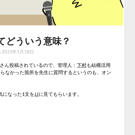
f”ってどういう意味？
n
2023年1月18日
たくさん投稿されているので、管理人：
下村
も結構活用
からなかった箇所を先生に質問するというのも、オン
で気になった1文を
JJ
に見てもらいます。