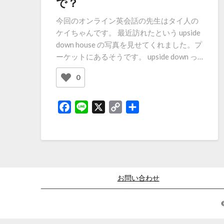
で？
今回のオンライン英会話の先生はタイ人の
ケイちゃんです。 最近訪れたという upside
down house の写真を見せてくれました。プ
ーケットにあるそうです。 upside down っ…
0
Facebook
Line
X
Copy
共
Link
有
お問い合わせ